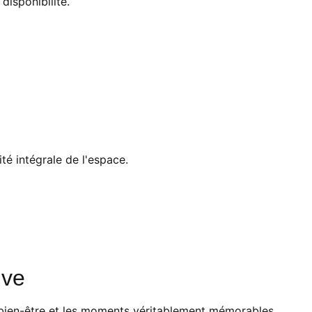
disponibilité.
té intégrale de l'espace.
ive
 bien-être et les moments véritablement mémorables.