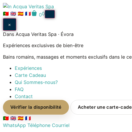
🇵🇹
🇬🇧
🇪🇸
🇫🇷
0
0
×
Dans Acqua Veritas Spa · Évora
Expériences exclusives de bien-être
Bains romains, massages et moments exclusifs dans le cen
Expériences
Carte Cadeau
Qui Sommes-nous?
FAQ
Contact
Vérifier la disponibilité
Acheter une carte-cad
🇵🇹
🇬🇧
🇪🇸
🇫🇷
WhatsApp
Téléphone
Courriel