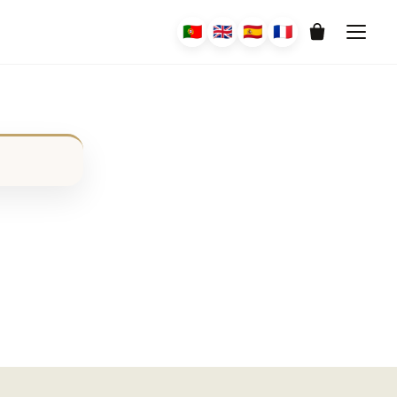
🇵🇹
🇬🇧
🇪🇸
🇫🇷
0