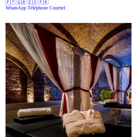
🇵🇹
🇬🇧
🇪🇸
🇫🇷
WhatsApp
Téléphone
Courriel