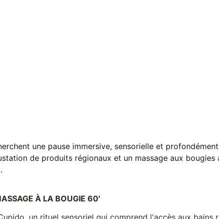
herchent une pause immersive, sensorielle et profondément 
station de produits régionaux et un massage aux bougies 
.
MASSAGE À LA BOUGIE 60′
upido, un rituel sensoriel qui comprend l'accès aux bains 