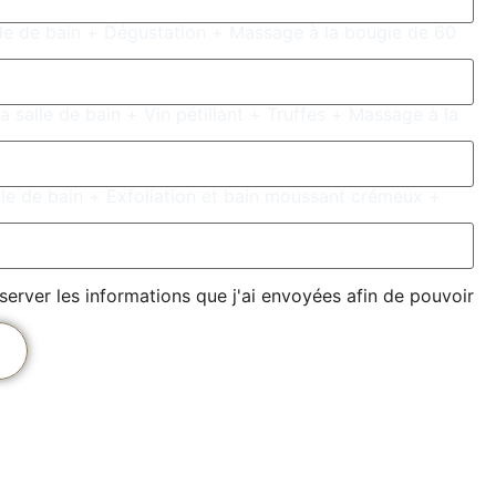
le de bain + Dégustation + Massage à la bougie de 60
 salle de bain + Vin pétillant + Truffes + Massage à la
lle de bain + Exfoliation et bain moussant crémeux +
server les informations que j'ai envoyées afin de pouvoir