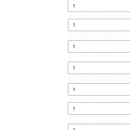
VULCANUS - Entrée dans la 
VULCANUS ET BACCHUS - Ent
aux pierres chaudes 60'
VULCANUS MAXIMUS - Entrée
90'
VULCANUS MAXIMUS ET BACCH
Massage aux pierres chaude
VENUS - Entrée dans la sall
VENUS ET BACCHUS - Entrée
exfoliant de 60 minutes