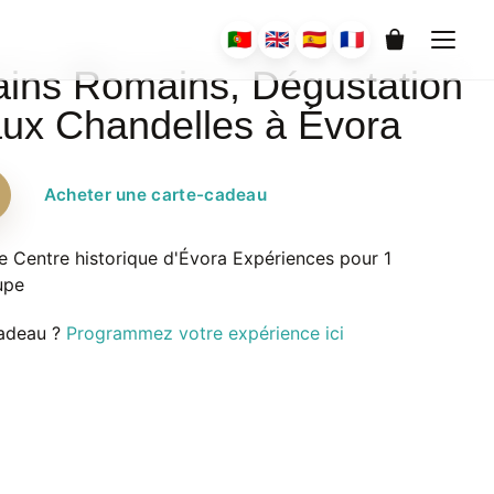
🇵🇹
🇬🇧
🇪🇸
🇫🇷
0
ins Romains, Dégustation
ux Chandelles à Évora
Acheter une carte-cadeau
e
Centre historique d'Évora
Expériences pour 1
upe
cadeau ?
Programmez votre expérience ici