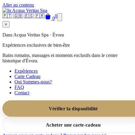
Aller au contenu
🇵🇹
🇬🇧
🇪🇸
🇫🇷
0
0
×
Dans Acqua Veritas Spa · Évora
Expériences exclusives de bien-être
Bains romains, massages et moments exclusifs dans le centre
historique d'Évora.
Expériences
Carte Cadeau
Qui Sommes-nous?
FAQ
Contact
Vérifier la disponibilité
Acheter une carte-cadeau