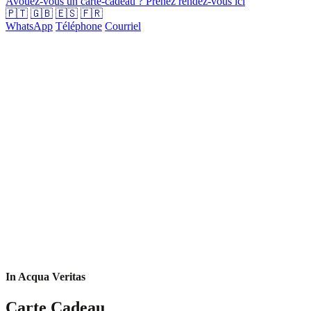
Avouez-vous un carte-cadeau ? Prenez rendez-vous ici
🇵🇹
🇬🇧
🇪🇸
🇫🇷
WhatsApp
Téléphone
Courriel
In Acqua Veritas
Carte Cadeau