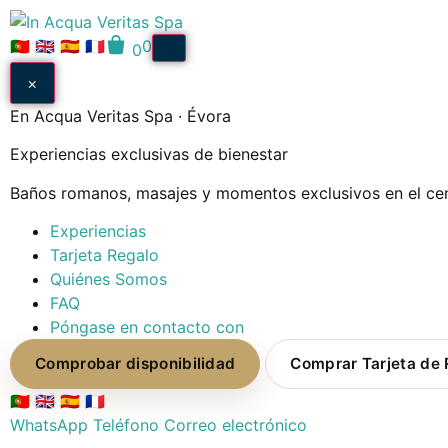
🇵🇹
🇬🇧
🇪🇸
🇫🇷
0
0
×
En Acqua Veritas Spa · Évora
Experiencias exclusivas de bienestar
Baños romanos, masajes y momentos exclusivos en el cent
Experiencias
Tarjeta Regalo
Quiénes Somos
FAQ
Póngase en contacto con
Comprobar disponibilidad
Comprar Tarjeta de 
🇵🇹
🇬🇧
🇪🇸
🇫🇷
WhatsApp
Teléfono
Correo electrónico