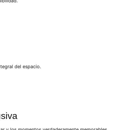
bilidad.
tegral del espacio.
usiva
estar y los momentos verdaderamente memorables.