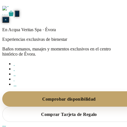
Ir al contenido
0
🇵🇹
🇬🇧
🇪🇸
🇫🇷
0
×
En Acqua Veritas Spa · Évora
Experiencias exclusivas de bienestar
Baños romanos, masajes y momentos exclusivos en el centro
histórico de Évora.
Experiencias
Tarjeta Regalo
Quiénes Somos
FAQ
Póngase en contacto con
Comprobar disponibilidad
Comprar Tarjeta de Regalo
¿Ya tiene Tarjeta de Regalo? Agende aquí