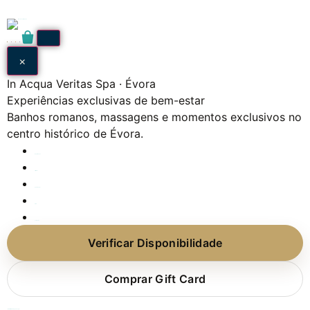
0
🇵🇹
🇬🇧
🇪🇸
🇫🇷
0
×
In Acqua Veritas Spa · Évora
Experiências exclusivas de bem-estar
Banhos romanos, massagens e momentos exclusivos no
centro histórico de Évora.
Experiências
Gift Card
Quem Somos
FAQ
Contactos
Verificar Disponibilidade
Comprar Gift Card
Já tem Gift Card? Agende aqui