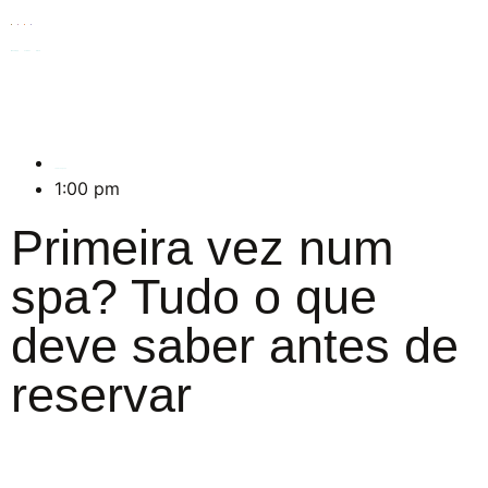
🇵🇹
🇬🇧
🇪🇸
🇫🇷
WhatsApp
Telefone
Email
Junho 26, 2026
1:00 pm
Primeira vez num
spa? Tudo o que
deve saber antes de
reservar