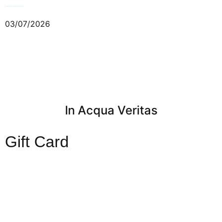
Spa em Évora: como escolher uma experiência de bem-estar
03/07/2026
In Acqua Veritas
Gift Card