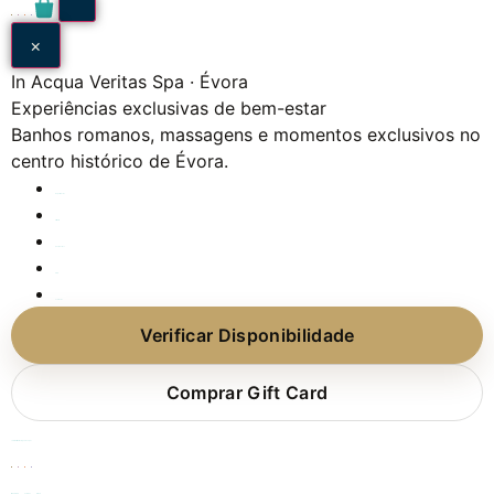
🇵🇹
🇬🇧
🇪🇸
🇫🇷
0
×
In Acqua Veritas Spa · Évora
Experiências exclusivas de bem-estar
Banhos romanos, massagens e momentos exclusivos no
centro histórico de Évora.
Experiências
Gift Card
Quem Somos
FAQ
Contactos
Verificar Disponibilidade
Comprar Gift Card
Já tem Gift Card? Agende aqui
🇵🇹
🇬🇧
🇪🇸
🇫🇷
WhatsApp
Telefone
Email