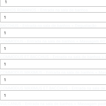
BANHOS ROMANOS - Entrada na sala de banhos
BACCHUS - Entrada na sala de banhos + Degustação
COMMODUS - Entrada na sala de banhos + Massagem 60'
COMMODUS ET BACCHUS - Entrada na sala de banhos + 
COMMODUS MAXIMUS - Entrada na sala de banhos + Mas
COMMODUS MAXIMUS ET BACCHUS - Entrada na sala de 
VULCANUS - Entrada na sala de banhos + Massagem pedr