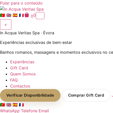
Pular para o conteúdo
🇵🇹
🇬🇧
🇪🇸
🇫🇷
0
0
×
In Acqua Veritas Spa · Évora
Experiências exclusivas de bem-estar
Banhos romanos, massagens e momentos exclusivos no cen
Experiências
Gift Card
Quem Somos
FAQ
Contactos
Verificar Disponibilidade
Comprar Gift Card
🇵🇹
🇬🇧
🇪🇸
🇫🇷
WhatsApp
Telefone
Email