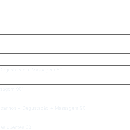
Degustação + Massagem 60'
sagem 90'
banhos + Degustação + Massagem 90'
as quentes 60'