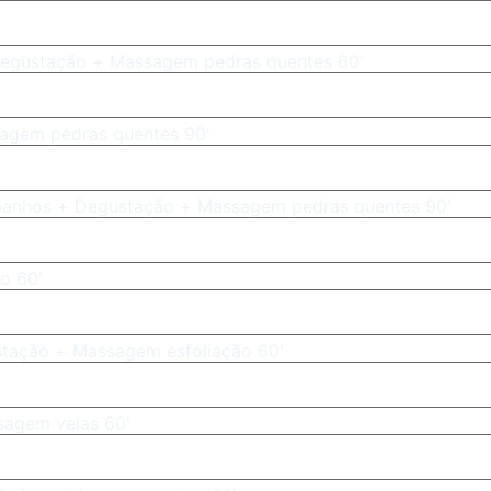
egustação + Massagem pedras quentes 60'
agem pedras quentes 90'
nhos + Degustação + Massagem pedras quentes 90'
o 60'
tação + Massagem esfoliação 60'
sagem velas 60'