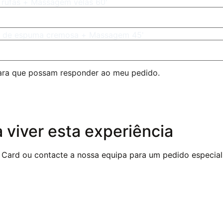
Trufas + Massagem velas 60'
ho de espuma cremosa + Massagem 45'
 para que possam responder ao meu pedido.
 viver esta experiência
ft Card ou contacte a nossa equipa para um pedido especial